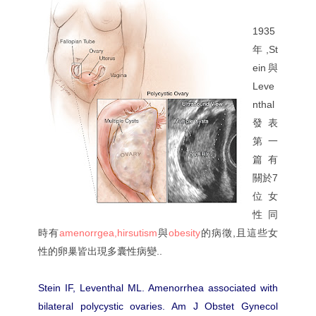
1935
年,St
ein與
Leve
nthal
發表
第一
篇有
關於7
位女
性同
時有
amenorrgea,hirsutism
與
obesity
的病徵,且這些女
性的卵巢皆出現多囊性病變..
Stein IF, Leventhal ML. Amenorrhea associated with
bilateral polycystic ovaries. Am J Obstet Gynecol