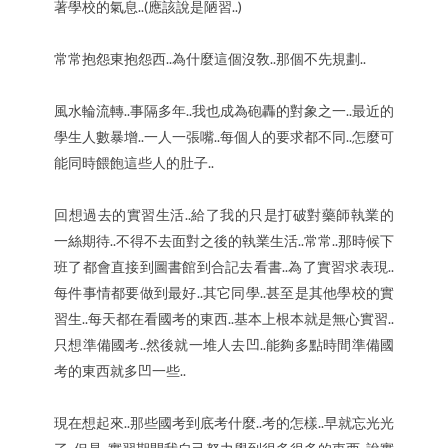
著學校的氣息..(應該說是陋習..)
常常抱怨東抱怨西..為什麼這個沒敎..那個不先規劃..
風水輪流轉..事隔多年..我也成為砲轟的對象之一..最近的
學生人數暴增..一人一張嘴..每個人的要求都不同..怎麼可
能同時餵飽這些人的肚子..
回想過去的實習生活..給了我的只是打破對藥師執業的
一絲期待..不得不去面對之後的執業生活..常常..那時候下
班了都會直接到圖書館到合記去看書..為了實習求表現..
每件事情都要做到最好..其它同學..甚至是其他學校的實
習生..每天都在看國考的東西..基本上根本就是無心實習..
只想準備國考..然後就一堆人去凹..能夠多點時間準備國
考的東西就多凹一些..
現在想起來..那些國考到底考什麼..考的怎樣..早就忘光光