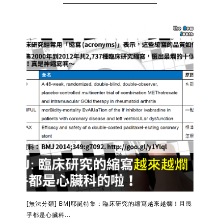
[無法分類] BMJ耶誕特集：臨床研究的縮寫越來越爛！且幾
乎都是心臟科...