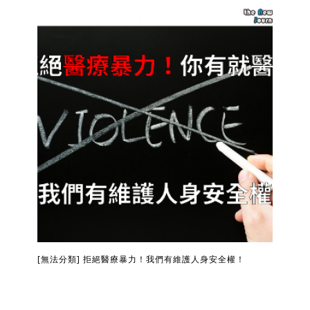
[無法分類] 拒絕醫療暴力！我們有維護人身安全權！