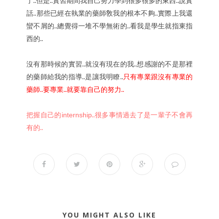
了..但是..實習期間我自己努力學到很多很多的東西..說實
話..那些已經在執業的藥師敎我的根本不夠..實際上我還
蠻不屑的..總覺得一堆不學無術的..看我是學生就指東指
西的..
沒有那時候的實習..就沒有現在的我..想感謝的不是那裡
的藥師給我的指導..是讓我明瞭..
只有專業跟沒有專業的
藥師..要專業..就要靠自己的努力..
把握自己的
..很多事情過去了是一輩子不會再
internship
有的..
YOU MIGHT ALSO LIKE