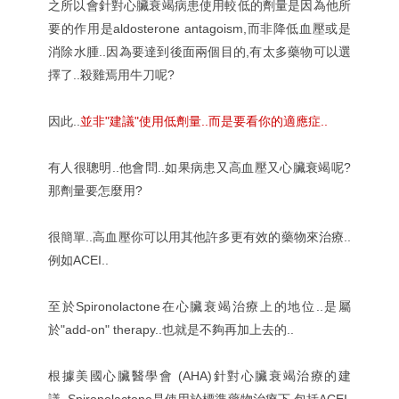
之所以會針對心臟衰竭病患使用較低的劑量是因為他所
要的作用是aldosterone antagoism,而非降低血壓或是
消除水腫..因為要達到後面兩個目的,有太多藥物可以選
擇了..殺雞焉用牛刀呢?
因此..
並非"建議"使用低劑量..而是要看你的適應症..
有人很聰明..他會問..如果病患又高血壓又心臟衰竭呢?
那劑量要怎麼用?
很簡單..高血壓你可以用其他許多更有效的藥物來治療..
例如ACEI..
至於Spironolactone在心臟衰竭治療上的地位..是屬
於"add-on" therapy..也就是不夠再加上去的..
根據美國心臟醫學會 (AHA)針對心臟衰竭治療的建
議..Spironolactone是使用於標準藥物治療下,包括ACEI,