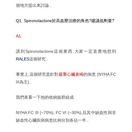
個地方提出來討論..
Q1.
Spironolactone於高血壓治療的角色?建議低劑量?
A1.
講到Spironolactone這個東西,大家一定直覺地想到
RALES
這個研究..
事實上,這個研究是針對
嚴重心臟衰竭
的病患 (NYHA FC
III為主)..
我們來看一下他的收納族群組成:
NYHA FC III (~70%), FC VI (~30%),且其中缺血性與非
缺血性心臟疾病病患比例分別各佔一半..