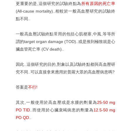
更重要的是,這個研究的試驗終點為
所有原因的死亡率
(All-cause mortality)..相較於一般高血壓研究的試驗終
點不同..
一般高血壓試驗終點常用的包括心肌梗塞,中風,等等所
謂的target organ damage (TOD)..或是推到極致就是心
臟血管死亡率 (CV death)..
因此..這個研究的目的,對象以及試驗終點都與高血壓研
究不同..可以直接拿來應用於普羅大眾的高血壓病患嗎?
答案是
不行!
其次,一般使用於高血壓或是水腫的劑量為
25-50 mg
PO TID
..而使用於心臟衰竭病患的劑量為
12.5-50 mg
PO QD
..