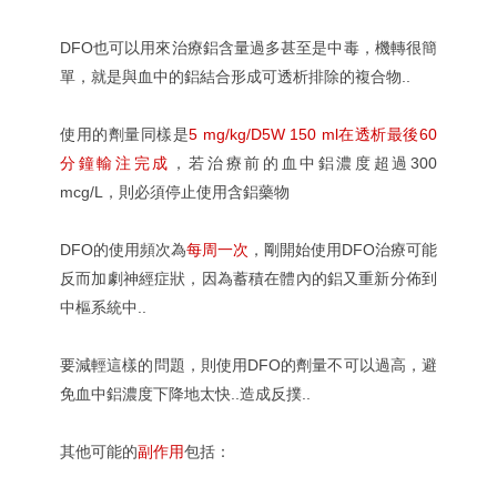
DFO也可以用來治療鋁含量過多甚至是中毒，機轉很簡
單，就是與血中的鋁結合形成可透析排除的複合物..
使用的劑量同樣是
5 mg/kg/D5W 150 ml在透析最後60
分鐘輸注完成
，若治療前的血中鋁濃度超過300
mcg/L，則必須停止使用含鋁藥物
DFO的使用頻次為
每周一次
，剛開始使用DFO治療可能
反而加劇神經症狀，因為蓄積在體內的鋁又重新分佈到
中樞系統中..
要減輕這樣的問題，則使用DFO的劑量不可以過高，避
免血中鋁濃度下降地太快..造成反撲..
其他可能的
副作用
包括：