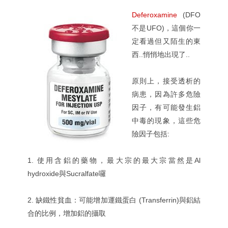
Deferoxamine
(DFO
不是UFO)，這個你一
定看過但又陌生的東
西..悄悄地出現了..
原則上，接受透析的
病患，因為許多危險
因子，有可能發生鋁
中毒的現象，這些危
險因子包括:
1. 使用含鋁的藥物，最大宗的最大宗當然是Al
hydroxide與Sucralfate囉
2. 缺鐵性貧血：可能增加運鐵蛋白 (Transferrin)與鋁結
合的比例，增加鋁的攝取