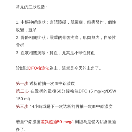
常見的症狀包括：
1. 中樞神經症狀：言語障礙，肌躍症，癲癇發作，個性
改變，癡呆
2. 骨骼相關症狀：嚴重的骨骼疼痛，肌肉無力，自發性
骨折
3. 血液相關病徵：貧血，尤其是小球性貧血
診斷以
DFO檢測法
為主，這就是今天的主角了..
第一步
透析前抽一次血中鋁濃度
第二步
在透析的最後60分鐘輸注DFO (5 mg/kg/D5W
150 ml)
第三步
44小時或是下一次透析前再抽一次血中鋁濃度
若血中鋁濃度
差異超過50 mcg/L
則認為是體內鋁含量過
多了..