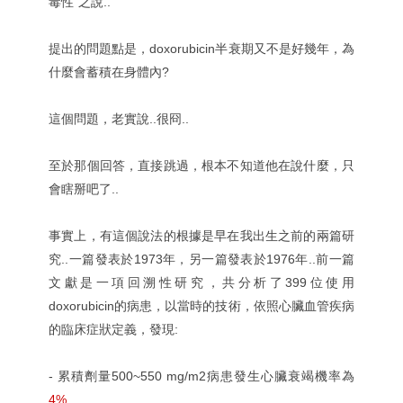
毒性"之說..
提出的問題點是，doxorubicin半衰期又不是好幾年，為
什麼會蓄積在身體內?
這個問題，老實說..很冏..
至於那個回答，直接跳過，根本不知道他在說什麼，只
會瞎掰吧了..
事實上，有這個說法的根據是早在我出生之前的兩篇研
究..一篇發表於1973年，另一篇發表於1976年..前一篇
文獻是一項回溯性研究，共分析了399位使用
doxorubicin的病患，以當時的技術，依照心臟血管疾病
的臨床症狀定義，發現:
- 累積劑量500~550 mg/m2病患發生心臟衰竭機率為
4%