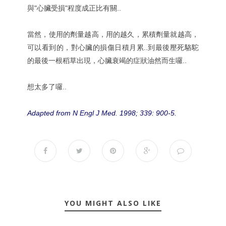
與"心臟受損"程度成正比有關..
當然，使用的劑量越高，用的越久，累積劑量就越高，
可以看到的，對心臟的損傷日積月累..到最後壓死駱駝
的最後一根稻草出現，心臟衰竭的症狀油然而生囉..
想太多了囉..
Adapted from N Engl J Med. 1998; 339: 900-5.
YOU MIGHT ALSO LIKE