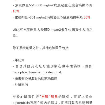
- 累積劑量551~600 mg/m2病患發生心臟衰竭機率為
18%
-
累積劑量>601 mg/m2病患發生心臟衰竭機率為
36%
因此有累積劑量大於550 mg/m2發生心臟毒性大增之
說..
除了累積劑量之外，其他危險因子包括:
- 年紀大
- 合併其他具或是可能加劇心臟毒性藥物，例如
cyclophosphamide，trastuzumab
- 過去有心臟血管疾病或高血壓
- 肝臟疾病
至於心臟毒性與
"累積"劑量
的關係，事實上並非
doxorubicin累積在體內的緣故，而應該是與累積劑量