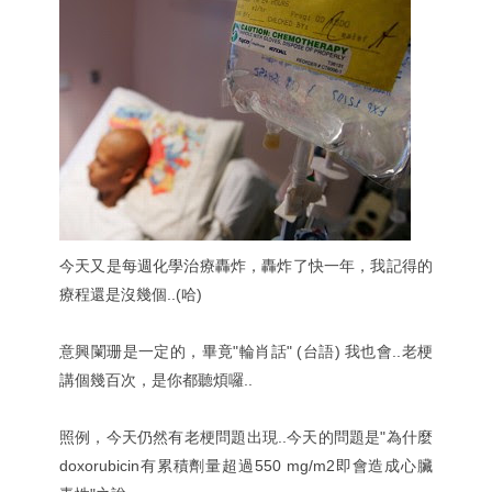
今天又是每週化學治療轟炸，轟炸了快一年，我記得的
療程還是沒幾個..(哈)
意興闌珊是一定的，畢竟"輪肖話" (台語) 我也會..老梗
講個幾百次，是你都聽煩囉..
照例，今天仍然有老梗問題出現..今天的問題是"為什麼
doxorubicin有累積劑量超過550 mg/m2即會造成心臟