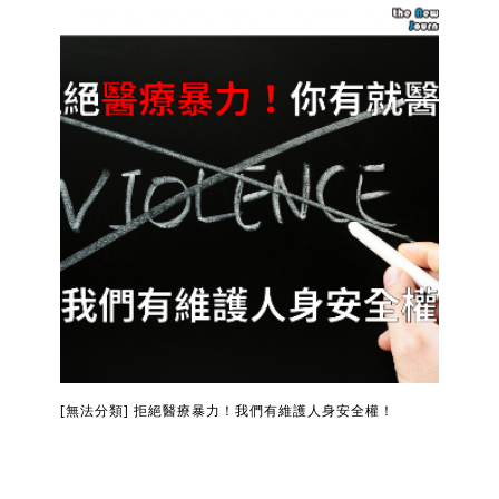
[無法分類] 拒絕醫療暴力！我們有維護人身安全權！