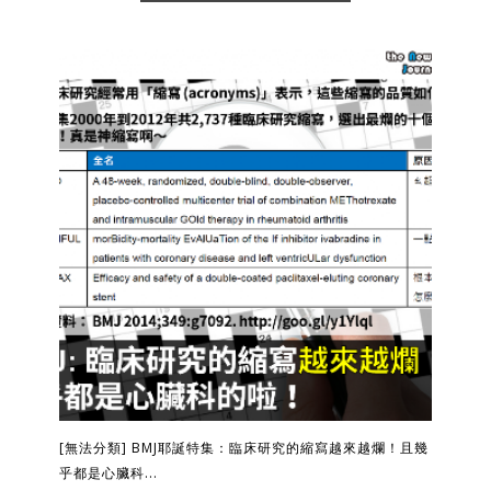
[無法分類] BMJ耶誕特集：臨床研究的縮寫越來越爛！且幾
乎都是心臟科...