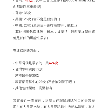
- 台灣:
753次
: 其中以台北最多 (在Google analytics裡
面都是以三重表現)
- 香港: 35次
- 美國: 25次 (會不會是點錯的..)
- 中國: 23次 (原諒我不會打簡體字，抱歉..)
- 其他國家包括澳洲，日本，波蘭!?，紐西蘭..(我想這
都是點錯的可能性居多)
在連線網路方面，
- 中華電信是最多的，共
424次
- 台灣學術網路32次
- 慈濟醫學院30次
- 教育部電算中心29次 (不會被列管了吧..)
- 其他包括榮總，高醫都有..
其實最近一直在想，到底人們記錄網誌的目的是甚麼
呢? 有人是要抱怨，有人是要記錄生活點點滴滴，有人