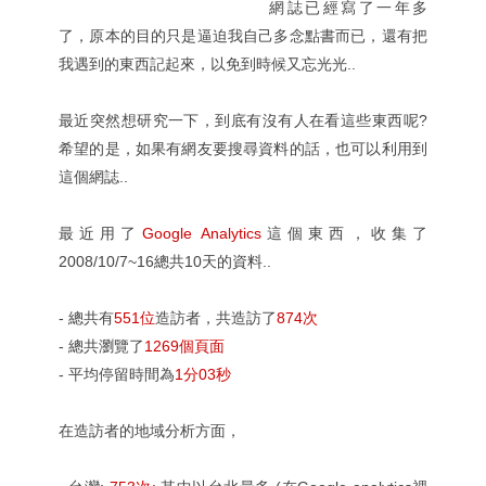
網誌已經寫了一年多
了，原本的目的只是逼迫我自己多念點書而已，還有把
我遇到的東西記起來，以免到時候又忘光光..
最近突然想研究一下，到底有沒有人在看這些東西呢?
希望的是，如果有網友要搜尋資料的話，也可以利用到
這個網誌..
最近用了
Google Analytics
這個東西，收集了
2008/10/7~16總共10天的資料..
- 總共有
551位
造訪者，共造訪了
874次
- 總共瀏覽了
1269個頁面
- 平均停留時間為
1分03秒
在造訪者的地域分析方面，