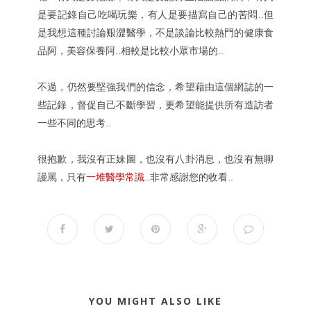
是要記錄自己吃喝玩樂，有人是要描寫自己的苦悶..但
是我想這種討論艱澀醫學，不是談論比較熱門的健康食
品阿，美容保養阿..相較是比較小眾市場的..
不過，仍然要堅強我們的信念，希望藉由這個網誌的一
些記錄，督促自己不斷學習，更希望能提供所有造訪者
一些不同的思考..
很抱歉，我沒有正妹圖，也沒有八卦消息，也沒有無聊
謾罵，只有
一堆醫學常識
..非常感謝您的收看..
YOU MIGHT ALSO LIKE