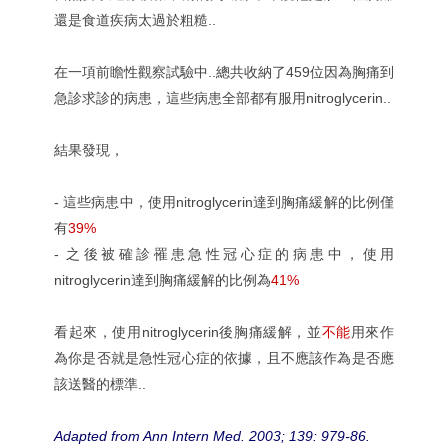
還是食道疾病太過於粗糙..
在一項前瞻性觀察試驗中..總共收納了459位因為胸痛到
急診求診的病患，這些病患全部都有服用nitroglycerin..
結果發現，
- 這些病患中，使用nitroglycerin達到胸痛緩解的比例僅
有
39%
- 之後被確診罹患急性冠心症的病患中，
使用
nitroglycerin達到胸痛緩解的比例為
41%
看起來，使用nitroglycerin後胸痛緩解，並
不能
用來作
為你是否就是急性冠心症的依據，且不應該作為是否應
該送醫的標準..
Adapted from Ann Intern Med. 2003; 139: 979-86.