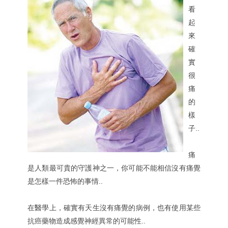
看
起
來
確
實
很
痛
的
樣
子..
痛
是人類最可貴的守護神之一，你可能不能相信沒有痛覺
是怎樣一件恐怖的事情..
在醫學上，確實有天生沒有痛覺的病例，也有使用某些
抗癌藥物造成感覺神經異常的可能性..