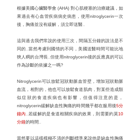
根據美國心臟醫學會 (AHA) 對心肌梗塞的治療建議，如
果過去有心血管疾病病史病患，使用nitroglycerin一次
後，胸痛並沒有緩解，須立即送醫..
這與過去我們常說的使用三次，間隔五分鐘的說法是不
同的..當然考慮到國情的不同，美國送醫時間可能比地
狹人稠的台灣長..但使用nitroglycerin後的反應真的可以
作為診斷的依據之一嗎?
Nitroglycerin可以放鬆冠狀動脈血管壁，增加冠狀動脈
血流，相對的，他也可以放鬆食道肌肉，對某些造成類
似症狀的食道疾病也有影響，但值得注意的是，
nitroglycerin緩解缺血性胸痛的時間幾乎都在服用後
5分
鐘內
..若緩解的是食道相關疾病的效果，則需要約莫
10
分鐘
的時間..
當然要以這樣模糊不清的判斷標準來說他是缺血性胸痛