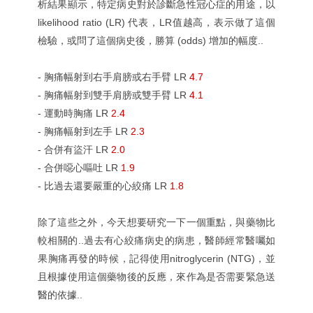
析結果顯示，特定病史對於診斷急性冠心症的用途，以
likelihood ratio (LR) 代表，LR值越高，表示做了這個
檢驗，或問了這個病史後，勝算 (odds) 增加的幅度..
- 胸痛幅射到右手肩膀或右手臂 LR
4.7
- 胸痛幅射到雙手肩膀或雙手臂 LR
4.1
- 運動時胸痛 LR
2.4
- 胸痛幅射到左手 LR
2.3
- 合併有盜汗 LR
2.0
- 合併噁心嘔吐 LR
1.9
- 比過去還要嚴重的心絞痛 LR
1.8
除了這些之外，今天想要研究一下一個重點，與藥物比
較相關的..過去有心絞痛病史的病患，醫師經常醫囑如
果胸痛再發的時候，記得使用nitroglycerin (NTG)，並
且根據使用這個藥物後的反應，來作為是否需要緊急送
醫的依據..