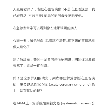
天氣要變涼了，相信心血管疾病 (不是心血管認證，我
已經痛到..不敢再提) 病患的病例會慢慢地變多..
在急診室常常可以看到像左邊那張圖的病人..
心頭一揪，臉色發白..話都講不清楚..接下來的事情就看
個人造化了..
到了急診室，醫師一定會問你很多問題，問到你頭皮都
發麻了，還是一直在問..
問了這麼多詳細的病史，到底哪些對於診斷心血管疾
病，主要以急性冠心症 (acute coronary syndrome) 為
主，是有幫助的呢?
在JAMA上一篇系統性回顧文獻 (systematic review) 分