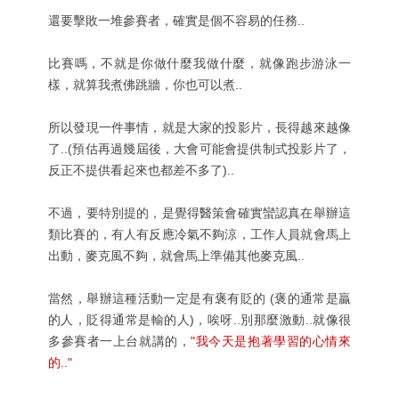
還要擊敗一堆參賽者，確實是個不容易的任務..
比賽嗎，不就是你做什麼我做什麼，就像跑步游泳一
樣，就算我煮佛跳牆，你也可以煮..
所以發現一件事情，就是大家的投影片，長得越來越像
了..(預估再過幾屆後，大會可能會提供制式投影片了，
反正不提供看起來也都差不多了)..
不過，要特別提的，是覺得醫策會確實蠻認真在舉辦這
類比賽的，有人有反應冷氣不夠涼，工作人員就會馬上
出動，麥克風不夠，就會馬上準備其他麥克風..
當然，舉辦這種活動一定是有褒有貶的 (褒的通常是贏
的人，貶得通常是輸的人)，唉呀..別那麼激動..就像很
多參賽者一上台就講的，
"我今天是抱著學習的心情來
的.."