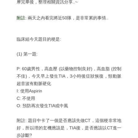
摩完畢後，整理相關資訊分享..~
附註:
兩天之內看完將近50隊，是非常累的事情..
臨床組今天題目的梗是:
(1) 第一題:
P: 60歲男性，高血壓 (以藥物控制良好)，高血脂 (控制
不佳)，今天早上發生TIA，3小時後症狀恢復，頸動脈
超音波有動脈硬化
I: 使用Aspirin
C: 不使用
O: 預防再次發生TIA或中風
附註: 題目中卡了一個是否應該先做CT，這個梗非常地
好，所以埋的玄機應該是，TIA後，是否應該以CT進一
步診斷?