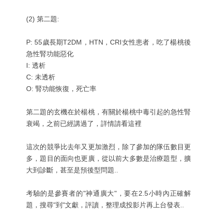
(2) 第二題:
P: 55歲長期T2DM，HTN，CRI女性患者，吃了楊桃後
急性腎功能惡化
I: 透析
C: 未透析
O: 腎功能恢復，死亡率
第二題的玄機在於楊桃，有關於楊桃中毒引起的急性腎
衰竭，之前已經講過了，詳情請看
這裡
這次的競爭比去年又更加激烈，除了參加的隊伍數目更
多，題目的面向也更廣，從以前大多數是治療題型，擴
大到診斷，甚至是預後型問題..
考驗的是參賽者的"神通廣大"，要在2.5小時內正確解
題，搜尋"到"文獻，評讀，整理成投影片再上台發表..