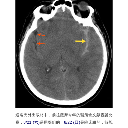
這兩天外出取材中，前往觀摩今年的醫策會文獻查證比
賽，
8/21 (六)
是用藥組的，
8/22 (日)
是臨床組的，待觀