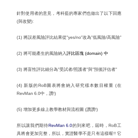
針對使用者的意見，考科藍的專家們也做出了以下回應
(與改變):
(1) 將誤差風險評比結果從"yes/no"改為"低風險/高風險"
(2) 將可能產生的風險納入
評比
區塊 (domain)
中
(3) 將盲性評比細分為"受試者/照護者"與"預後評估者"
(4) 新版的RoB圖表將會納入研究樣本數目權重 (在
RevMan 6.0中，讚!)
(5) 增加更多線上教學教材與流程圖 (讚讚!)
所以讓我們期待
RevMan 6.0
的到來吧，屆時，RoB工
具將會更加完整，所以，實證醫學不是只有這樣喔!! 它