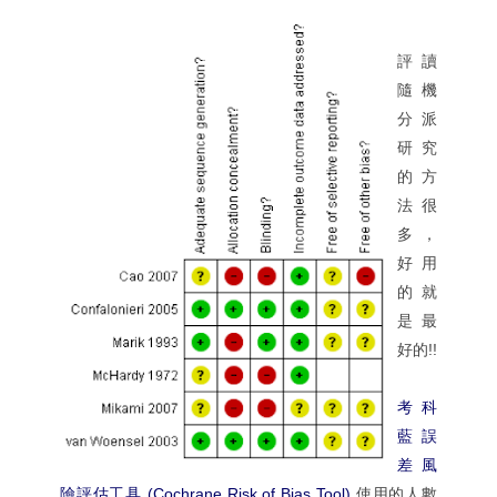
評讀
隨機
分派
研究
的方
法很
多，
好用
的就
是最
好的!!
考科
藍誤
差風
險評估工具 (Cochrane Risk of Bias Tool)
使用的人數