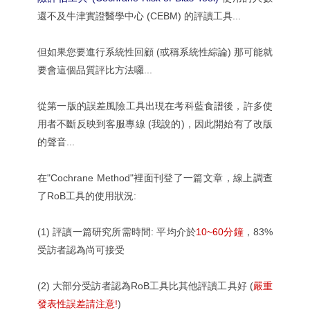
還不及牛津實證醫學中心 (CEBM) 的評讀工具...
但如果您要進行系統性回顧 (或稱系統性綜論) 那可能就
要會這個品質評比方法囉...
從第一版的誤差風險工具出現在考科藍食譜後，許多使
用者不斷反映到客服專線 (我說的)，因此開始有了改版
的聲音...
在"Cochrane Method"裡面刊登了一篇文章，線上調查
了RoB工具的使用狀況:
(1) 評讀一篇研究所需時間: 平均介於
10~60分鐘
，83%
受訪者認為尚可接受
(2) 大部分受訪者認為RoB工具比其他評讀工具好 (
嚴重
發表性誤差請注意!
)