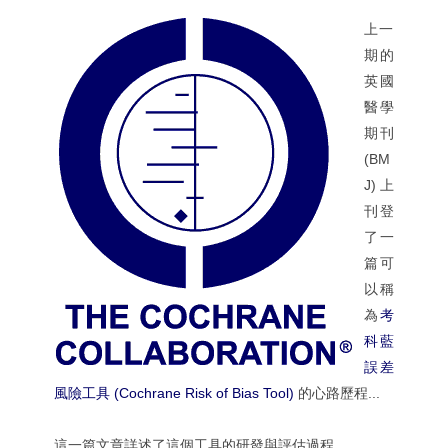
上一
期的
英國
醫學
期刊
(BM
J) 上
刊登
了一
篇可
以稱
為
考
科藍
誤差
風險工具 (Cochrane Risk of Bias Tool)
的心路歷程...
這一篇文章詳述了這個工具的研發與評估過程...