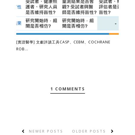
[實證醫學] 文獻評讀工具CASP、CEBM、COCHRANE
ROB...
1 COMMENTS
NEWER POSTS
OLDER POSTS