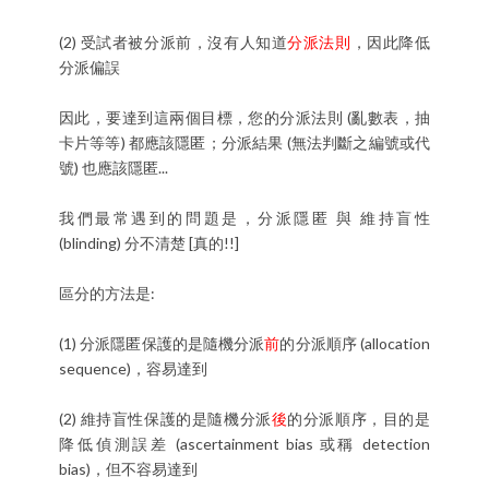
(2) 受試者被分派前，沒有人知道
分派法則
，因此降低
分派偏誤
因此，要達到這兩個目標，您的分派法則 (亂數表，抽
卡片等等) 都應該隱匿；分派結果 (無法判斷之編號或代
號) 也應該隱匿...
我們最常遇到的問題是，分派隱匿 與 維持盲性
(blinding) 分不清楚 [真的!!]
區分的方法是:
(1) 分派隱匿保護的是隨機分派
前
的分派順序 (allocation
sequence)，容易達到
(2) 維持盲性保護的是隨機分派
後
的分派順序，目的是
降低偵測誤差 (ascertainment bias 或稱 detection
bias)，但不容易達到