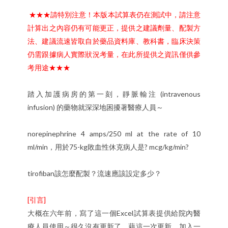
★★★請特別注意！本版本試算表仍在測試中，請注意
計算出之內容仍有可能更正，提供之建議劑量、配製方
法、建議流速皆取自於藥品資料庫、教科書，臨床決策
仍需跟據病人實際狀況考量，在此所提供之資訊僅供參
考用途
★★★
踏入加護病房的第一刻，靜脈輸注 (intravenous
infusion) 的藥物就深深地困擾著醫療人員～
norepinephrine 4 amps/250 ml at the rate of 10
ml/min，用於75-kg敗血性休克病人是? mcg/kg/min?
tirofiban該怎麼配製？流速應該設定多少？
[引言]
大概在六年前，寫了這一個Excel試算表提供給院內醫
療人員使用～很久沒有更新了，藉這一次更新，加入一