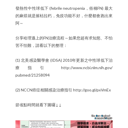
發熱性中性球低下 (febrile neutropenia，俗稱FN) 最大
的麻煩就是摧枯拉朽，免疫功能不好，什麼都會跑出來
阿～
分享哈理遜上的FN治療流程～如果您超有求知慾、不怕
苦
不怕難，請看以下的整理：
(1) 北美感染醫學會 (IDSA) 2010年更新之中性球低下治
療指引
http://
www.ncbi.nlm.nih.gov/
pubmed/21258094
(2) NCCN癌症相關感染治療指引
http://goo.gl/pxVmEx
節省點時間就看下圖囉↓↓