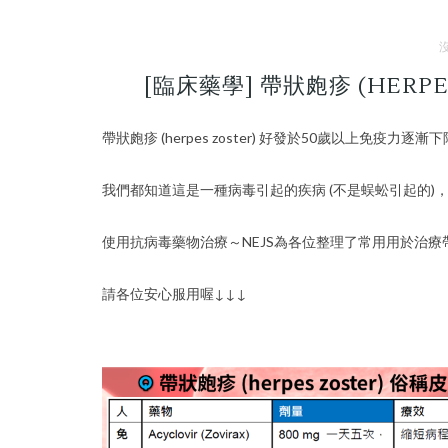
[臨床藥學] 帶狀皰疹 (HERP
帶狀皰疹 (herpes zoster) 好發於50歲以上免疫力
我們都知道這是一種病毒引起的疾病 (不是蜈蚣引起的)
使用抗病毒藥物治療～NEJS為各位整理了常用用於治療
請各位安心服用喔↓↓↓