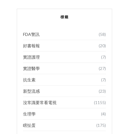
標籤
FDA警訊
(58)
好書報報
(20)
實證護理
(7)
實證醫學
(27)
抗生素
(7)
新型流感
(23)
沒常識要常看電視
(1155)
生理學
(4)
瞎扯蛋
(175)