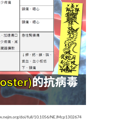
.nejm.org/doi/
full/10.1056/NEJMcp1302674