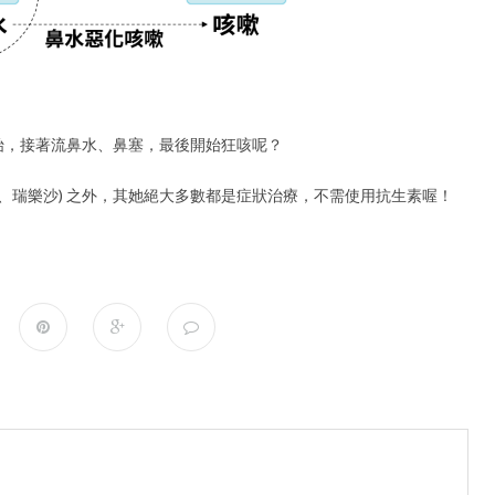
始，
接著流鼻水、鼻塞，最後開始狂咳呢？
、瑞樂沙) 之外，其她絕大多數都是症狀治療，不需使用抗生素喔！