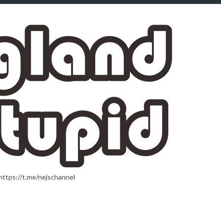
t.me/nejschannel