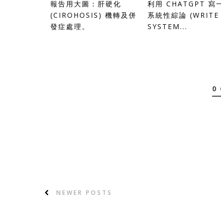
報告用大圖：肝硬化
利用 CHATGPT 寫
(CIROHOSIS) 機轉及併
系統性綜論 (WRITE
發症處理。
SYSTEM...
0
NEWER POSTS