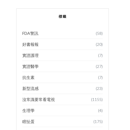
標籤
FDA警訊
(58)
好書報報
(20)
實證護理
(7)
實證醫學
(27)
抗生素
(7)
新型流感
(23)
沒常識要常看電視
(1155)
生理學
(4)
瞎扯蛋
(175)