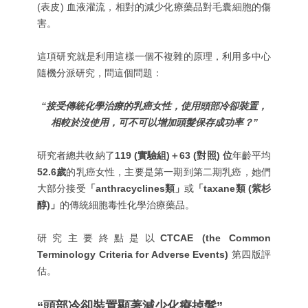
(表皮) 血液灌流，相對的減少化療藥品對毛囊細胞的傷
害。
這項研究就是利用這樣一個不複雜的原理，利用多中心
隨機分派研究，問這個問題：
“接受傳統化學治療的乳癌女性，使用頭部冷卻裝置，
相較於沒使用，可不可以增加頭髮保存成功率？”
研究者總共收納了
119 (實驗組)＋63 (對照) 位
年齡平均
52.6歲
的乳癌女性，主要是第一期到第二期乳癌，她們
大部分接受
「anthracyclines類」
或
「taxane類 (紫杉
醇)」
的傳統細胞毒性化學治療藥品。
研究主要終點是以
CTCAE (
the Common
Terminology Criteria for Adverse Events
)
第四版評
估。
“頭部冷卻裝置顯著減少化療掉髮”