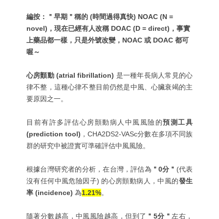
編按：＂早期＂稱的 (時間過得真快) NOAC (N =
novel)，現在已經有人改稱 DOAC (D = direct)，事實
上藥品都一樣，只是外號改變，NOAC 或 DOAC 都可
喔～
心房顫動 (atrial fibrillation)
是一種年長病人常見的心
律不整，這種心律不整目前仍然是中風、心臟衰竭的主
要原因之一。
目前有許多評估心房顫動病人中風風險的
預測工具
(prediction tool)
，
CHA2DS2-VASc分數在多項不同族
群的研究中被證實可準確評估中風風險。
根據台灣研究者的分析，在台灣，評估為
＂0分＂
(代表
沒有任何中風危險因子) 的心房顫動病人，中風的
發生
率 (incidence)
為
1.21%
。
隨著分數越高，中風風險越高，但到了
＂5分＂
左右，