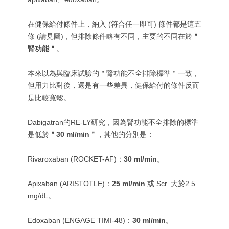
在健保給付條件上，納入 (符合任一即可) 條件都是這五
條 (請見圖)，但排除條件略有不同，主要的不同在於
＂
腎功能＂
。
本來以為與臨床試驗的＂腎功能不全排除標準＂一致，
但用力比對後，還是有一些差異，健保給付的條件反而
是比較寬鬆。
Dabigatran的RE-LY研究，因為腎功能不全排除的標準
是低於
＂30 ml/min＂
，其他的分別是：
Rivaroxaban (ROCKET-AF)：
30 ml/min
。
Apixaban (ARISTOTLE)：
25 ml/min
或 Scr. 大於2.5
mg/dL。
Edoxaban (ENGAGE TIMI-48)：
30 ml/min
。