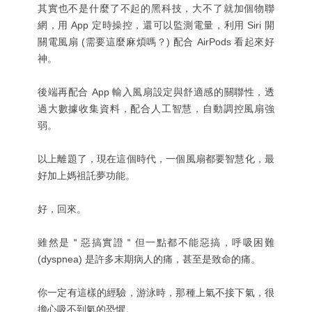
其實也不是什麼了不起的黑科技，大不了就加個物聯
網，用 App 定時操控，還可以監測電量，利用 Siri 開
關電風扇 (需要這麼麻煩嗎？) 配合 AirPods 看起來好
神。
後端再配合 App 輸入風扇設定與舒適感的關聯性，透
過大數據收集資料，配合人工智慧，自動調控風扇強
弱。
以上離題了，現在這個時代，一個風扇都要智慧化，最
好加上媽祖託夢功能。
好，回來。
雖然是＂惡搞實證＂但一點都不能惡搞，呼吸困難
(dyspnea) 是許多末期病人的痛，甚至是致命的痛。
你一定有這樣的經驗，游泳時，那種上氣不接下氣，很
擔心吸不到氣的恐懼。