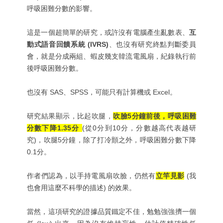
呼吸困難分數的影響。
這是一個超簡單的研究，或許沒有電腦產生亂數表、
互
動式語音回饋系統 (IVRS)
、也沒有研究終點判斷委員
會，就是分成兩組、蝦皮幾支韓流電風扇，紀錄執行前
後呼吸困難分數。
也沒有 SAS、SPSS，可能只有計算機或 Excel。
研究結果顯示，比起吹腿，
吹臉5分鐘前後，呼吸困難
分數下降1.35分
(從0分到10分，分數越高代表越研
究)，吹腿5分鐘，除了打冷顫之外，呼吸困難分數下降
0.1分。
作者們認為，以手持電風扇吹臉，仍然有
立竿見影
(我
也會用這麼不科學的描述) 的效果。
當然，這項研究的證據品質鐵定不佳，勉勉強強擠一個