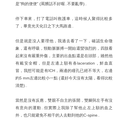
是"狗的便便" (罵髒話不好喔..不要亂學)..
停下車來，打了電話叫救護車，這時候人聚得比較多
了，畢竟光天化日之下大馬路邊..
但是就是沒人要理他，我過去看了一下，確認生命徵
象，還有呼吸，頸動脈脈搏一開始還蠻強烈的，四肢看
起來沒有嚴重外傷，主要的出血點還是在頭部，雖然他
有戴安全帽，但是左邊上額有各laceration，鮮血直
冒，我想可能是有ICH，兩邊的瞳孔已經不等大，右邊
約5 mm左邊比較小一點 (還好今天沒有太陽，看得比較
清楚)..
當然是沒有反應，雙眼不自主的張開，雙腳與左手有沒
有意向的運動..但實際上我除了幫他止左上額的血之
外，也只能避免不相干的人去動到他的C-spine..