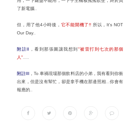
用，一下鍵盤不能用，一下子主機板搖搖欲墜，終於買
了新電腦..
但，用了他4小時後，
它不能開機了!!
所以，It's NOT
Our Day..
附註II
，看到那張圖讓我想到
"被雷打到七次的那個
人"
.....
附註III
，To 車禍現場那個飲料店的小弟，我有看到你衝
出來，但是沒有幫忙，卻是拿手機在那邊照相...你會有
報應的..