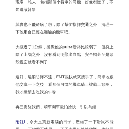
現場一堆人，包括那個小貨車的司機，好像都慌了，不
知道該幹啥..
其實也不能幹啥了啦，除了幫忙指揮交通之外，清理一
下他那台已經在漏油的機車吧..
大概過了1分鐘，感覺他的pulse變得比較弱了，但身上
除了上顎之外，沒有看到明顯出血點，安全帽甚至是頭
殼裡面就看不到了..
還好，離消防隊不遠，EMT很快就來接手了，簡單地跟
他交班一下之後，看那個可憐的機車騎士被戴上頸圈，
我才繼續去吃我的午餐..
再三提醒我們，騎車開車最怕搶快，引以為鑑..
附註I
，今天是買新電腦的日子，歷經了一下滑鼠不能