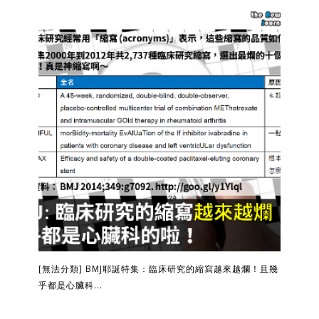
[無法分類] BMJ耶誕特集：臨床研究的縮寫越來越爛！且幾
乎都是心臟科...