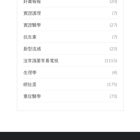
好書報報
(20)
實證護理
(7)
實證醫學
(27)
抗生素
(7)
新型流感
(23)
沒常識要常看電視
(1155)
生理學
(4)
瞎扯蛋
(175)
重症醫學
(73)