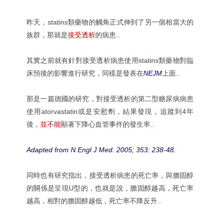
昨天，statins類藥物的觸角正式伸到了另一個相當大的
族群，那就是
接受透析
的病患..
其實之前就有針對接受透析病患使用statins類藥物對臨
床預後的影響進行研究，同樣是發表在
NEJM
上面..
那是一篇德國的研究，對接受透析的第二型糖尿病病患
使用atorvastatin或是安慰劑，結果發現，追蹤到4年
後，
並不能
顯著下降心血管事件的發生率..
Adapted from N Engl J Med. 2005; 353: 238-48.
同時也有研究指出，接受透析病患的死亡率，與膽固醇
的關係是呈現U型的，也就是說，膽固醇越高，死亡率
越高，相對的膽固醇越低，死亡率不降反升..