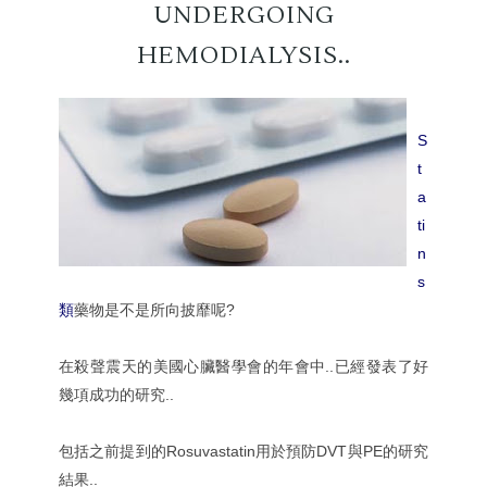
UNDERGOING
HEMODIALYSIS..
S
t
a
ti
n
s
類
藥物是不是所向披靡呢?
在殺聲震天的美國心臟醫學會的年會中..已經發表了好
幾項成功的研究..
包括之前提到的Rosuvastatin用於預防DVT與PE的研究
結果..