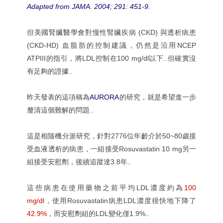
Adapted from JAMA. 2004; 291: 451-9.
但美國腎臟醫學會對慢性腎臟疾病 (CKD) 與透析病患
(CKD-HD) 血脂肪的控制建議，仍然是沿用NCEP
ATPIII的指引，將LDL控制在100 mg/dl以下..但確實沒
有足夠的證據..
昨天發表的這項稱為
AURORA
的研究，就是希望進一步
釐清這個難解的問題..
這是相隨機分派研究，針對2776位年齡介於50~80歲接
受血液透析的病患，一組接受Rosuvastatin 10 mg另一
組接受安慰劑，後續追蹤達3.8年..
這些病患在使用藥物之前平均LDL濃度約為
100
mg/dl
，使用Rosuvastatin病患LDL濃度很快地下降了
42.9%
，而安慰劑組的LDL變化僅1.9%..