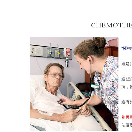
CHEMOTHER
"摧枯
這是
這些
病，
還有
別再
法度過