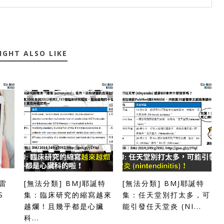
IGHT ALSO LIKE
的雷
[無法分類] BMJ耶誕特
[無法分類] BMJ耶誕特
S
集：臨床研究的縮寫越來
集：任天堂別打太多，可
越爛！且幾乎都是心臟
能引發任天堂炎 (NI...
科...