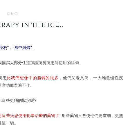
瞎扯蛋
APY IN THE ICU..
拉朽"
，
"風中殘燭"
..
我描寫大部分住進加護病房病患所使用的語句..
病患
比我們想像中的脆弱的很多
，他們又老又病，一大堆急慢性疾
器官功能普遍不佳..
比這些更糟的狀況嗎?
對這些病患使用化學治療的藥物了
..那些藥物只會使他們更虛弱，更無
這一切..