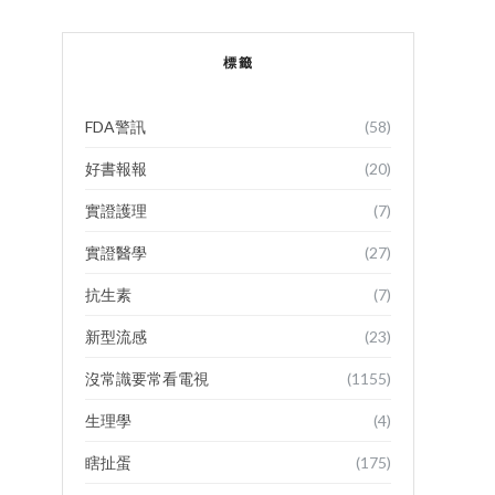
標籤
FDA警訊
(58)
好書報報
(20)
實證護理
(7)
實證醫學
(27)
抗生素
(7)
新型流感
(23)
沒常識要常看電視
(1155)
生理學
(4)
瞎扯蛋
(175)