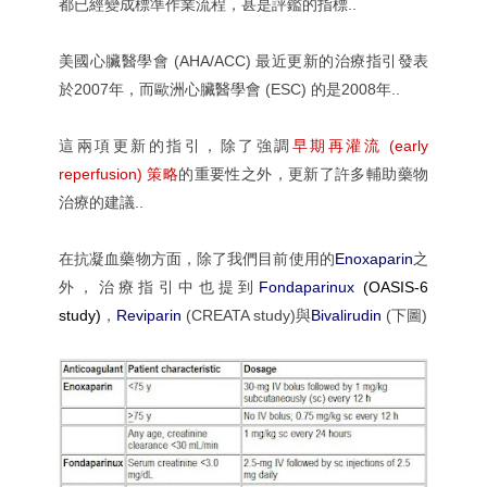
都已經變成標準作業流程，甚是評鑑的指標..
美國心臟醫學會 (AHA/ACC) 最近更新的治療
指引發表
於2007年，而歐洲心臟醫學會 (ESC) 的是2008年..
這兩項更新的指引，除了強調
早期再灌流 (early
reperfusion) 策略
的重要性之外，更新了許多輔助藥物
治療的建議..
在抗凝血藥物方面，除了我們目前使用的
Enoxaparin
之
外，治療指引中也提到
Fondaparinux
(OASIS-6
study)
，
Reviparin
(CREATA study)與
Bivalirudin
(下圖)