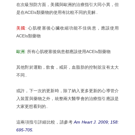
在次級預防方面，美國與歐洲的治療指引大同小異，但
是在ACEIs類藥物的使用有比較不同的見解..
美國:
心肌梗塞後心臟收縮功能不佳病患，應該使用
ACEIs類藥物
歐洲:
所有心肌梗塞後病患都應該使用ACEIs類藥物
其他對於運動，飲食，戒菸，血脂肪的控制並沒有太大
不同..
或許，下一次的更新時，除了納入更多更新的心導管介
入裝置與藥物之外，統整兩大醫學會的治療指引應該是
大家更想看到的..
這兩項指引詳細比較，請參考
Am Heart J. 2009; 158:
695-705.