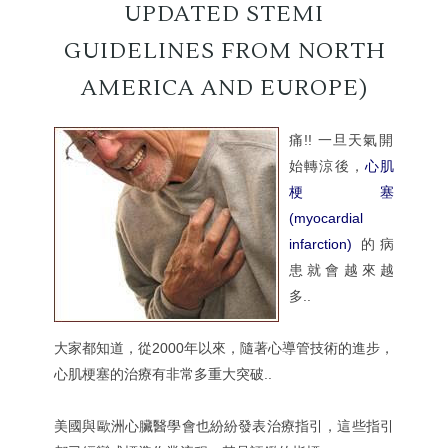
UPDATED STEMI
GUIDELINES FROM NORTH
AMERICA AND EUROPE)
痛!! 一旦天氣開
始轉涼後，
心肌
梗塞
(myocardial
infarction)
的病
患就會越來越
多.
.
大家都知道，從2000年以來，隨著心導管技術的進步，
心肌梗塞的治療有非常多重大突破..
美國與歐洲心臟醫學會也紛紛發表治療指引，這些指引