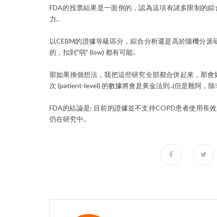
FDA的投票結果是一面倒的，認為這項有諸多限制的
力..
以
CEBM
的證據等級區分，綜合分析還是高於隨機分派
的，扣到"弱" (low) 都有可能..
那如果換個想法，我把這些研究全部都合併起來，那會如
次 (patient-level)
的數據將會是黃金法則..(但是難阿，除
FDA的結論是:
目前的證據並不支持COPD患者使用長效膽
仍在研究中..