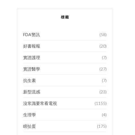
標籤
FDA警訊
(58)
好書報報
(20)
實證護理
(7)
實證醫學
(27)
抗生素
(7)
新型流感
(23)
沒常識要常看電視
(1155)
生理學
(4)
瞎扯蛋
(175)