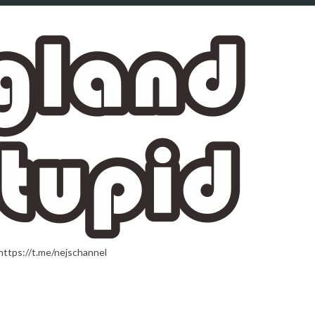
t.me/nejschannel