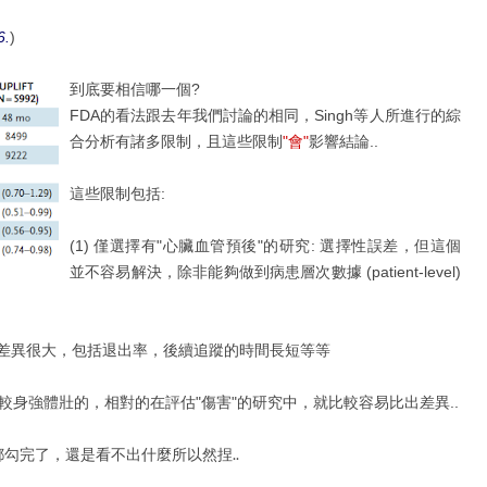
6.
)
到底要相信哪一個?
FDA的看法跟去年我們討論的相同，Singh等人所進行的綜
合分析有諸多限制，且這些限制
"會"
影響結論..
這些限制包括:
(1) 僅選擇有"心臟血管預後"的研究: 選擇性誤差，但這個
並不容易解決，除非能夠做到病患層次數據 (patient-level)
ce" 上差異很大，包括退出率，後續追蹤的時間長短等等
身強體壯的，相對的在評估"傷害"的研究中，就比較容易比出差異..
勾完了，還是看不出什麼所以然捏..