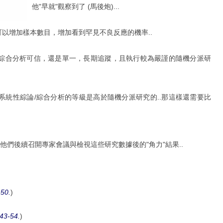
他"早就"觀察到了 (馬後炮)...
以增加樣本數目，增加看到罕見不良反應的機率..
綜合分析可信，還是單一，長期追蹤，且執行較為嚴謹的隨機分派研
統性綜論/綜合分析的等級是高於隨機分派研究的..那這樣還需要比
他們後續召開專家會議與檢視這些研究數據後的"角力"結果..
-50.
)
43-54.
)