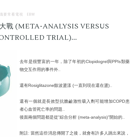
識要常看電視
EBM
(META-ANALYSIS VERSUS
NTROLLED TRIAL)...
去年是很豐富的一年，除了年初的
Clopidogrel
與
PPIs
類藥
物交互作用的事件外..
還有
Rosiglitazone
餘波盪漾 (一直到現在還在盪)..
還有一個就是長效型抗膽鹼激性吸入劑可能增加COPD患
者心血管死亡率的問題..
後面兩個問題都是從"
綜合分析 (meta-analysis)
"開始的..
附註:
當然這些消息傳開了之後，就會有許多人跳出來說，