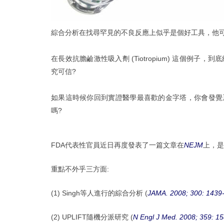
綜合分析在找尋罕見的不良反應上似乎是個好工具，他可
在
長效抗膽鹼激性吸入劑 (Tiotropium)
這個例子，到底
究可信?
如果這時候你回到實證醫學最喜歡的金字塔，你會發覺系
嗎?
FDA代表性官員近日再度發表了一篇文章在
NEJM
上，是
重點不外乎三方面:
(1) Singh等人進行的綜合分析 (
JAMA. 2008; 300: 1439
(2) UPLIFT隨機分派研究 (
N Engl J Med. 2008; 359: 15