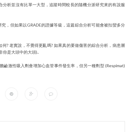
綜合分析並沒有比單一大型，追蹤時間較長的隨機分派研究來的有說服
研究，但如果以
GRADE
的證據等級，這篇綜合分析可能會被扣蠻多分
何? 老實說，不覺得更亂嗎? 如果真的要做傷害的綜合分析，
病患層
非你是大頭中的大頭)..
鹼激性吸入劑會增加心血管事件發生率，但另一種劑型 (Respimat)