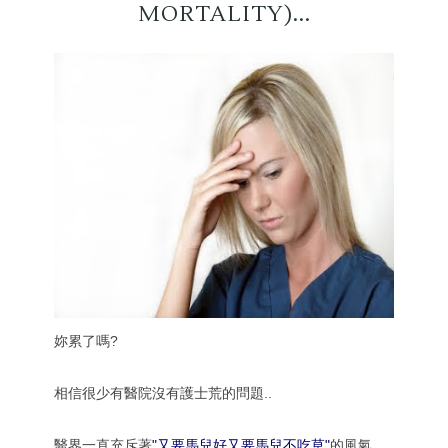
MORTALITY)...
妳累了嗎?
相信很少有醫院沒有護士荒的問題..
醫界一直充斥著
"又要馬兒好又要馬兒不吃草"
的風氣..