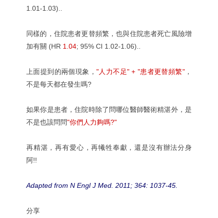
1.01-1.03)..
同樣的，住院患者更替頻繁，也與住院患者死亡風險增
加有關 (HR
1.04
; 95% CI 1.02-1.06)..
上面提到的兩個現象，
"人力不足" + "患者更替頻繁"
，
不是每天都在發生嗎?
如果你是患者，住院時除了問哪位醫師醫術精湛外，是
不是也該問問
"你們人力夠嗎?"
再精湛，再有愛心，再犧牲奉獻，還是沒有辦法
分身
阿!!
Adapted from N Engl J Med. 2011; 364: 1037-45.
分享