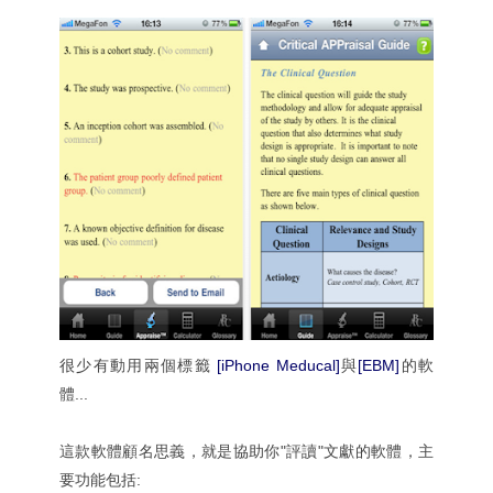
很少有動用兩個標籤
[iPhone Meducal]
與
[EBM]
的軟
體...
這款軟體顧名思義，就是協助你"評讀"文獻的軟體，主
要功能包括: