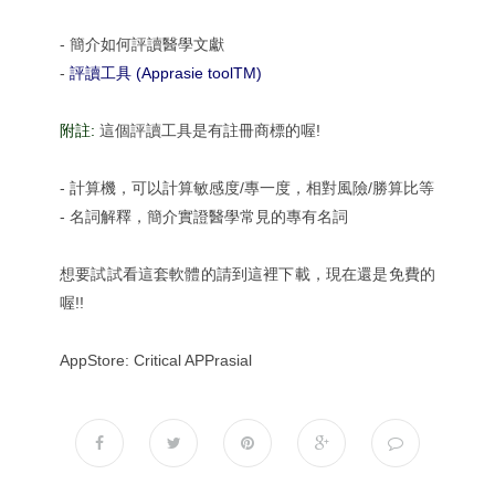
- 簡介如何評讀醫學文獻
-
評讀工具 (Apprasie toolTM)
附註:
這個評讀工具是有註冊商標的喔!
- 計算機，可以計算敏感度/專一度，相對風險/勝算比等
- 名詞解釋，簡介實證醫學常見的專有名詞
想要試試看這套軟體的請到這裡
下載
，現在還是免費的
喔!!
AppStore: Critical APPrasial