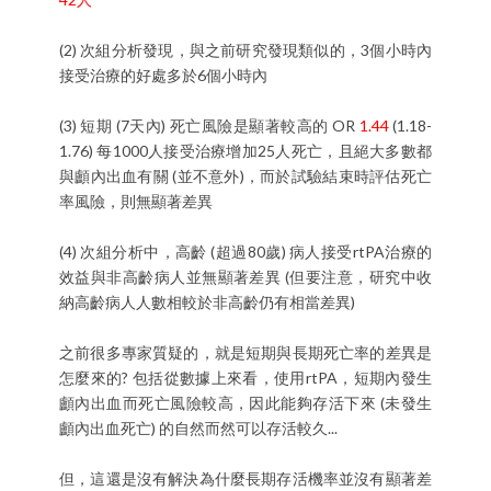
(2) 次組分析發現，與之前研究發現類似的，3個小時內
接受治療的好處多於6個小時內
(3) 短期 (7天內) 死亡風險是顯著較高的 OR
1.44
(1.18-
1.76) 每1000人接受治療增加25人死亡，且絕大多數都
與顱內出血有關 (並不意外)，而於試驗結束時評估死亡
率風險，則無顯著差異
(4) 次組分析中，高齡 (超過80歲) 病人接受rtPA治療的
效益與非高齡病人並無顯著差異 (但要注意，研究中收
納高齡病人人數相較於非高齡仍有相當差異)
之前很多專家質疑的，就是短期與長期死亡率的差異是
怎麼來的? 包括從數據上來看，使用rtPA，短期內發生
顱內出血而死亡風險較高，因此能夠存活下來 (未發生
顱內出血死亡) 的自然而然可以存活較久...
但，這還是沒有解決為什麼長期存活機率並沒有顯著差