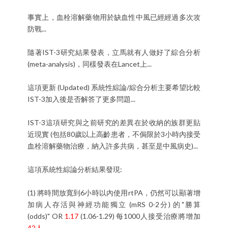
事實上，血栓溶解藥物用於缺血性中風已經經過多次攻
防戰...
隨著IST-3研究結果發表，立馬就有人做好了綜合分析
(meta-analysis)，同樣發表在Lancet上...
這項更新 (Updated) 系統性綜論/綜合分析主要希望比較
IST-3加入後是否解答了更多問題...
IST-3這項研究與之前研究的差異在於收納的族群更貼
近現實 (包括80歲以上高齡患者，不侷限於3小時內接受
血栓溶解藥物治療，納入許多共病，甚至是中風病史)...
這項系統性綜論分析結果發現:
(1) 將時間放寬到6小時以內使用rtPA，仍然可以顯著增
加病人存活與神經功能獨立 (mRS 0-2分) 的"勝算
(odds)" OR
1.17
(1.06-1.29) 每1000人接受治療將增加
42人