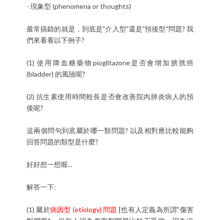
- 現象型 (phenomena or thoughts)
最常搞錯的就是，到底是"介入型"還是"預後型"問題? 我
們來看看以下例子?
(1) 使用降血糖藥物pioglitazone是否會增加膀胱癌
(bladder) 的風險呢?
(2) 抗生素使用時間較長是否會改善院內肺炎病人的預
後呢?
這兩個問句到底屬於哪一類問題? 以及相對應比較能夠
回答問題的類型是什麼?
好好想一想喔...
解答一下:
(1) 屬於
病因型 (etiology) 問題
[也有人定義為所謂"傷害