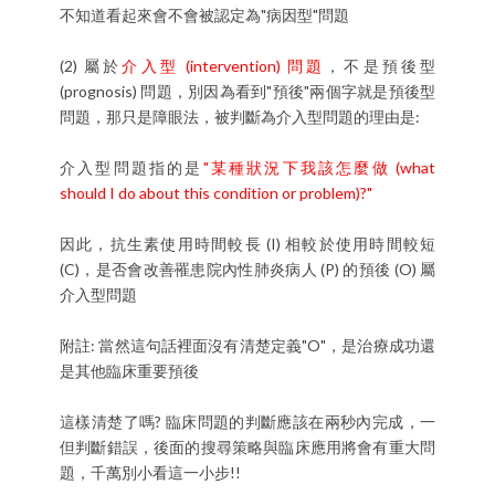
不知道看起來會不會被認定為"病因型"問題
(2) 屬於
介入型 (intervention) 問題
，不是預後型
(prognosis) 問題，別因為看到"預後"兩個字就是預後型
問題，那只是障眼法，被判斷為介入型問題的理由是:
介入型問題指的是
"某種狀況下我該怎麼做 (what
should I do about this condition or problem)?"
因此，抗生素使用時間較長 (I) 相較於使用時間較短
(C)，是否會改善罹患院內性肺炎病人 (P) 的預後 (O) 屬
介入型問題
附註: 當然這句話裡面沒有清楚定義"O"，是治療成功還
是其他臨床重要預後
這樣清楚了嗎? 臨床問題的判斷應該在兩秒內完成，一
但判斷錯誤，後面的搜尋策略與臨床應用將會有重大問
題，千萬別小看這一小步!!