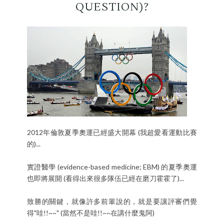
QUESTION)?
2012年倫敦夏季奧運已經盛大開幕 (我超愛看運動比賽
的)...
實證醫學 (evidence-based medicine; EBM) 的夏季奧運
也即將展開 (看得出來很多隊伍已經在磨刀霍霍了)...
致勝的關鍵，就像許多前輩說的，就是要讓評審們覺
得"哇!!~~" (當然不是哇!!~~在講什麼鬼阿)