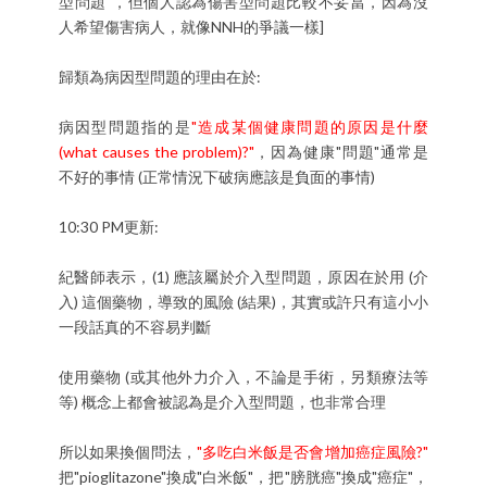
型問題"，但個人認為傷害型問題比較不妥當，因為沒
人希望傷害病人，就像NNH的爭議一樣]
歸類為病因型問題的理由在於:
病因型問題指的是
"造成某個健康問題的原因是什麼
(what causes the problem)?"
，因為健康"問題"通常是
不好的事情 (正常情況下破病應該是負面的事情)
10:30 PM更新:
紀醫師表示，(1) 應該屬於介入型問題，原因在於用 (介
入) 這個藥物，導致的風險 (結果)，其實或許只有這小小
一段話真的不容易判斷
使用藥物 (或其他外力介入，不論是手術，另類療法等
等) 概念上都會被認為是介入型問題，也非常合理
所以如果換個問法，
"多吃白米飯是否會增加癌症風險?"
把"pioglitazone"換成"白米飯"，把"膀胱癌"換成"癌症"，