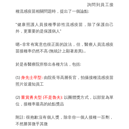
詢問到員工接
種流感疫苗相關問題時，提出了一個論點:
"健康照護人員接種季節性流感疫苗，除了保護自己
外，更重要的是保護病人"
嗯~非常有寓意也很正面的說法，但，醫療人員流感疫
苗接種率仍然不高 (無統計上顯著差異)...
於是各醫療院所祭出各種方法，包括:
(1)
身先士卒型:
由院長等高層長官，拍攝接種流感疫苗
照片並週知員工
(2)
重賞勇夫型 (不是魯夫):
以團體獎方式，以部室為單
位，接種率最高的給點獎品
附註: 很抱歉沒有個人獎，除非你一個人接種一百劑，
不然勝算微乎其微