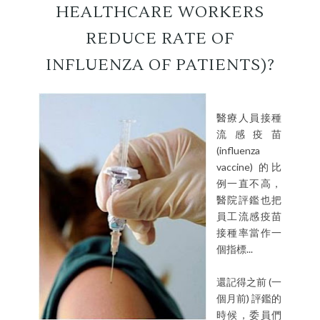
HEALTHCARE WORKERS
REDUCE RATE OF
INFLUENZA OF PATIENTS)?
醫療人員接種
流感疫苗
(influenza
vaccine) 的比
例一直不高，
醫院評鑑也把
員工流感疫苗
接種率當作一
個指標...
還記得之前 (一
個月前) 評鑑的
時候，委員們