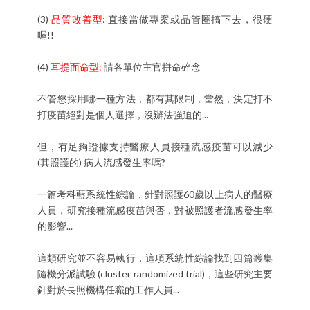
(3)
品質改善型:
直接當做專案或品管圈搞下去，很硬
喔!!
(4)
耳提面命型:
請各單位主官拼命碎念
不管您採用哪一種方法，都有其限制，當然，決定打不
打疫苗絕對是個人選擇，沒辦法強迫的...
但，有足夠證據支持醫療人員接種流感疫苗可以減少
(其照護的) 病人流感發生率嗎?
一篇考科藍系統性綜論，針對照護60歲以上病人的醫療
人員，研究接種流感疫苗與否，對被照護者流感發生率
的影響...
這類研究並不容易執行，這項系統性綜論找到四篇叢集
隨機分派試驗 (cluster randomized trial)，這些研究主要
針對於長照機構任職的工作人員...