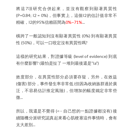
將這7項研究合併起來，並沒有觀察到顯著異質性
(P=0.84; I2 = 0%)，但事實上，這個I2的估計值非常不
精確，I2的95%信賴區間為
0%~71%
...
橫跨了一般認知到沒有顯著異質性 (0%) 到有顯著異質
性 (50%)，可以一口咬定沒有異質性嗎?
這樣的研究結果，對證據等級 (level of evidence) 到底
有什麼影響? (最怕是扯了 一堆到最後還是"Ia")
效度部分，在異質性部分必須要存疑，另外，在效益
(傷害) 部分，事件發生率非常低 (但因為收納族群過於廣
泛，不容易估計推定風險)，但增加的幅度鐵定非常些
微...
所以，我還是不覺得 (<-- 自己想的一點證據都沒有) 後
續隨機分派研究認真起來看心肌梗塞這件事情時，會有
太大差別...