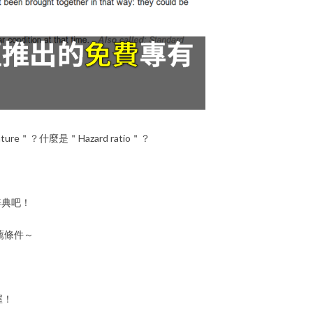
rature＂？什麼是＂Hazard ratio＂？
辭典吧！
推薦條件～
喔！