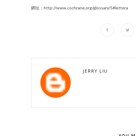
網址：
http://www.cochrane.org/glossary/5#lettera
JERRY LIU
YOU M