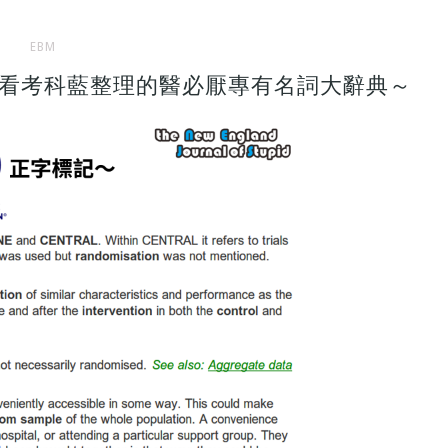
EBM
？看看考科藍整理的醫必厭專有名詞大辭典～