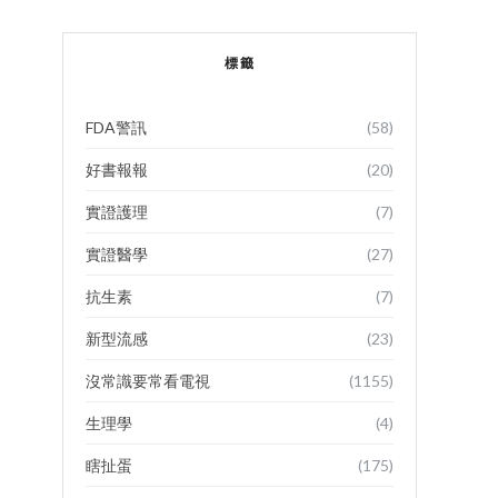
標籤
FDA警訊
(58)
好書報報
(20)
實證護理
(7)
實證醫學
(27)
抗生素
(7)
新型流感
(23)
沒常識要常看電視
(1155)
生理學
(4)
瞎扯蛋
(175)