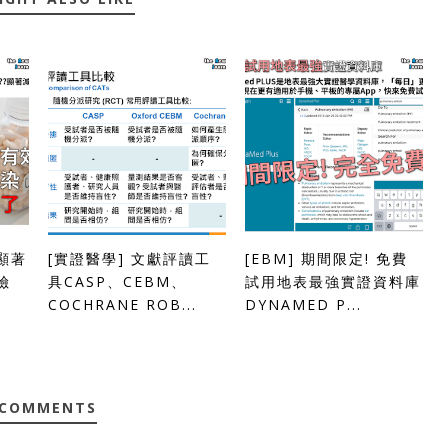
顯著
[實證醫學] 文獻評讀工
[EBM] 期間限定! 免費
險
具CASP、CEBM、
試用地表最強實證資料庫
COCHRANE ROB...
DYNAMED P...
 COMMENTS