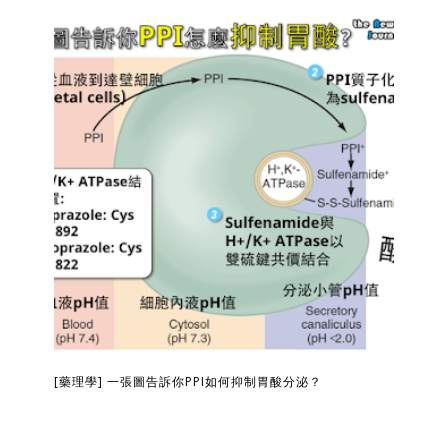
[藥理學] 一張圖告訴你PPI如何抑制胃酸分泌？