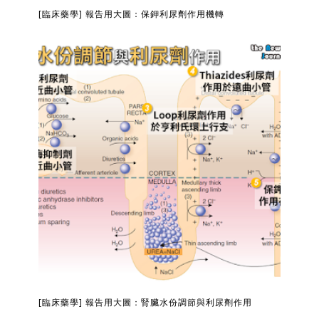
[臨床藥學] 報告用大圖：保鉀利尿劑作用機轉
[臨床藥學] 報告用大圖：腎臟水份調節與利尿劑作用