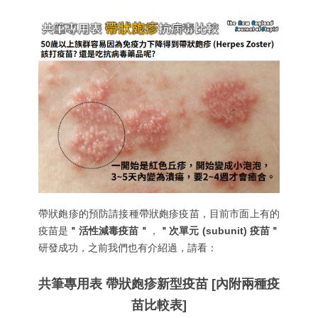
帶狀皰疹的預防請接種帶狀皰疹疫苗，目前市面上有的
疫苗是
＂活性減毒疫苗＂
，
＂次單元 (subunit) 疫苗＂
研發成功，之前我們也有介紹過，請看：
共筆專用表 帶狀皰疹新型疫苗 [內附兩種疫
苗比較表]