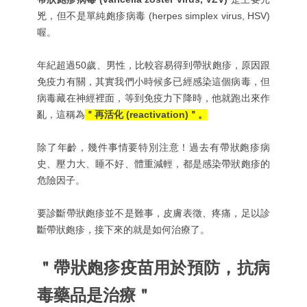
兇，但不是單純皰疹病毒 (herpes simplex virus, HSV)
喔。
年紀超過50歲、男性，比較容易得到帶狀皰疹，原因跟
免疫力有關，其實我們小時候多已經感染這個病毒，但
病毒藏在神經裡面，等到免疫力下降時，他就跑出來作
亂，這稱為
＂再活化 (reactivation)＂。
除了年齡，幾件事情要特別注意！過去有帶狀皰疹病
史、壓力大、睡不好、體重減輕，都是感染帶狀皰疹的
危險因子。
要診斷帶狀皰疹並不是難事，皮膚表徵、疼痛，足以診
斷帶狀皰疹，接下來的就是如何治療了。
＂帶狀皰疹疫苗用於預防，抗病
毒藥品是治療＂