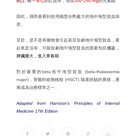
附註:
輸
一單位
的紅血球，增加
200~250 mg
的元素鐵
因此，偶而會看到使用鐵螯合劑處方的地中海型貧血病
患..
至於，是不是有藥物會引起甚至加劇地中海型貧血，看
起來是沒有，可能加劇地中海型貧血的因素包括
感染
，
脾臟腫大
，
進入青春期
..
對於嚴重的beta地中海型貧血 (beta-thalassemia
major)，骨髓幹細胞移植 (HSCT) 隨著經驗的累積，逐
漸成為治療標準之一..
Adapted from Harriosn's Principles of Internal
Medicine 17th Edition