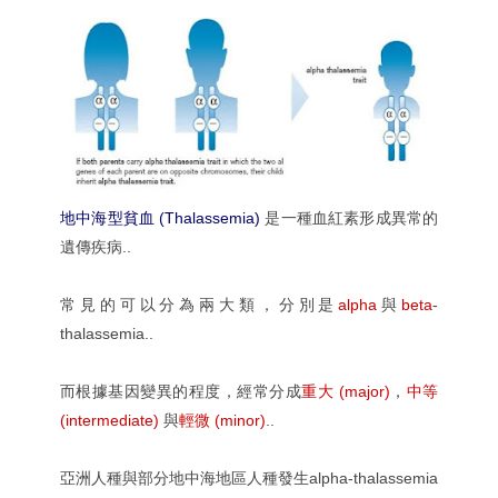
地中海型貧血 (Thalassemia)
是一種血紅素形成異常的
遺傳疾病..
常見的可以分為兩大類，分別是
alpha
與
beta
-
thalassemia..
而根據基因變異的程度，經常分成
重大 (major)
，
中等
(intermediate)
與
輕微 (minor)
..
亞洲人種與部分地中海地區人種發生alpha-thalassemia