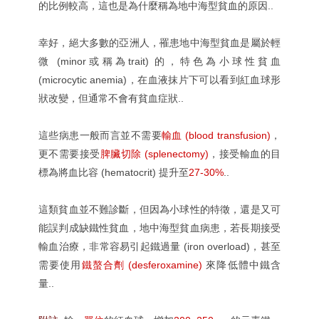
的比例較高，這也是為什麼稱為地中海型貧血的原因..
幸好，絕大多數的亞洲人，罹患地中海型貧血是屬於輕
微 (minor或稱為trait) 的，特色為小球性貧血
(microcytic anemia)，在血液抹片下可以看到紅血球形
狀改變，但通常不會有貧血症狀..
這些病患一般而言並不需要
輸血 (blood transfusion)
，
更不需要接受
脾臟切除 (splenectomy)
，接受輸血的目
標為將血比容 (hematocrit) 提升至
27-30%
..
這類貧血並不難診斷，但因為小球性的特徵，還是又可
能誤判成缺鐵性貧血，地中海型貧血病患，若長期接受
輸血治療，非常容易引起鐵過量 (iron overload)，甚至
需要使用
鐵螯合劑 (desferoxamine)
來降低體中鐵含
量..